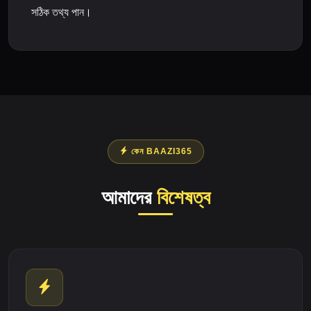
সঠিক তথ্য পান।
কেন BAAZI365
আমাদের
বিশেষত্ব