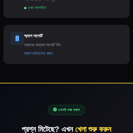
এখন অনলাইন
অ্যাপ সাপোর্ট
অ্যাপের মাধ্যমে সাপোর্ট নিন
অ্যাপ ডাউনলোড করুন
এখনই শুরু করুন
প্রশ্ন মিটেছে? এখন
খেলা শুরু করুন