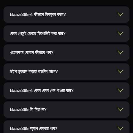
Baazi365-এ কীভাবে নিবন্ধন করব?
কোন পেমেন্ট মেথডে ডিপোজিট করা যায়?
ওয়েলকাম বোনাস কীভাবে পাব?
উইথ ড্রয়াল করতে কতদিন লাগে?
Baazi365-এ কোন কোন গেম পাওয়া যায়?
Baazi365 কি নিরাপদ?
Baazi365 অ্যাপ কোথায় পাব?