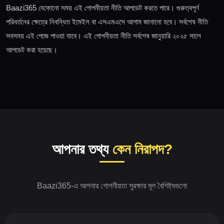
Baazi365 যেকোনো সময় এই গোপনীয়তা নীতি আপডেট করতে পারে। গুরুত্বপূর্ণ
পরিবর্তনের ক্ষেত্রে নিবন্ধিত ইমেইল বা এসএমএসে আগাম জানানো হবে। সর্বশেষ নীতি
সবসময় এই পেজে পাওয়া যাবে। এই গোপনীয়তা নীতি সর্বশেষ জানুয়ারি ২০২৫ সালে
আপডেট করা হয়েছে।
আপনার তথ্য
কেন নিরাপদ?
Baazi365-এ আপনার গোপনীয়তা সুরক্ষার মূল বৈশিষ্ট্যগুলো