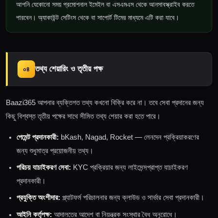
আপনি যেকোনো সময় প্রমোশনাল ইমেইল বা এসএমএস থেকে আনসাবস্ক্রাইব করতে
পারবেন। অ্যাকাউন্ট সেটিংস থেকে বা সাপোর্ট টিমের মাধ্যমে এটি করা যাবে।
তথ্য শেয়ারিং ও তৃতীয় পক্ষ
০৪
Baazi365 আপনার ব্যক্তিগত তথ্য কখনো বিক্রি করে না। তবে সেবা প্রদানের জন্য
কিছু বিশ্বস্ত তৃতীয় পক্ষের সাথে সীমিত তথ্য শেয়ার করা হতে পারে।
পেমেন্ট প্রদানকারী:
bKash, Nagad, Rocket — লেনদেন প্রক্রিয়াকরণের
জন্য শুধুমাত্র প্রয়োজনীয় তথ্য।
পরিচয় যাচাইকরণ সেবা:
KYC প্রক্রিয়ার জন্য লাইসেন্সপ্রাপ্ত যাচাইকরণ
প্রদানকারী।
প্রযুক্তি অংশীদার:
প্ল্যাটফর্ম পরিচালনার জন্য ক্লাউড ও সার্ভার সেবা প্রদানকারী।
আইনি কর্তৃপক্ষ:
আদালতের আদেশ বা নিয়ন্ত্রক সংস্থার বৈধ অনুরোধে।