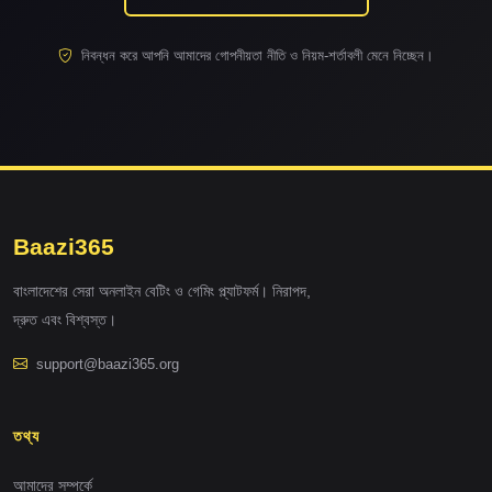
নিবন্ধন করে আপনি আমাদের গোপনীয়তা নীতি ও নিয়ম-শর্তাবলী মেনে নিচ্ছেন।
Baazi365
বাংলাদেশের সেরা অনলাইন বেটিং ও গেমিং প্ল্যাটফর্ম। নিরাপদ,
দ্রুত এবং বিশ্বস্ত।
support@baazi365.org
তথ্য
আমাদের সম্পর্কে