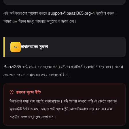
এই অধিকারগুলো প্রয়োগ করতে
support@baazi365.org-
এ ইমেইল করুন।
আমরা ৩০ দিনের মধ্যে আপনার অনুরোধের জবাব দেব।
নাবালকদের সুরক্ষা
০৮
Baazi365 কঠোরভাবে ১৮ বছরের কম বয়সীদের প্ল্যাটফর্ম ব্যবহার নিষিদ্ধ করে। আমরা
জেনেশুনে কোনো নাবালকের তথ্য সংগ্রহ করি না।
নাবালক সুরক্ষা নীতি
নিবন্ধনের সময় বয়স যাচাই বাধ্যতামূলক। যদি আমরা জানতে পারি যে কোনো নাবালক
অ্যাকাউন্ট তৈরি করেছে, তাহলে সেই অ্যাকাউন্ট তাৎক্ষণিকভাবে বন্ধ করা হবে এবং
সংগৃহীত সকল তথ্য মুছে ফেলা হবে।