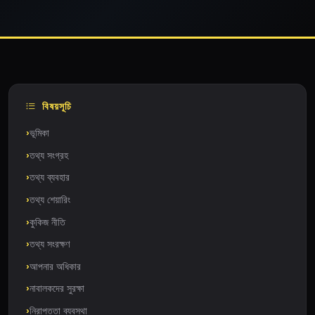
বিষয়সূচি
ভূমিকা
তথ্য সংগ্রহ
তথ্য ব্যবহার
তথ্য শেয়ারিং
কুকিজ নীতি
তথ্য সংরক্ষণ
আপনার অধিকার
নাবালকদের সুরক্ষা
নিরাপত্তা ব্যবস্থা